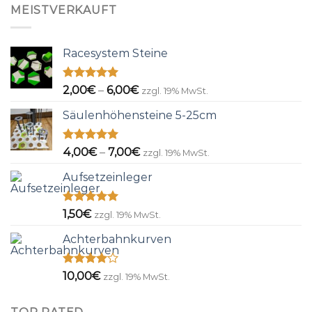
MEISTVERKAUFT
Racesystem Steine
Bewertet
Preisspanne:
2,00
€
–
6,00
€
zzgl. 19% MwSt.
mit
5.00
2,00€
von 5
Säulenhöhensteine 5-25cm
bis
6,00€
Bewertet
Preisspanne:
4,00
€
–
7,00
€
zzgl. 19% MwSt.
mit
5.00
4,00€
von 5
Aufsetzeinleger
bis
7,00€
Bewertet
1,50
€
zzgl. 19% MwSt.
mit
5.00
von 5
Achterbahnkurven
Bewertet
10,00
€
zzgl. 19% MwSt.
mit
4.00
von 5