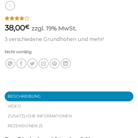
Bewertet
1
38,00
€
zzgl. 19% MwSt.
mit
4.00
von 5,
3 verschiedene Grundhöhen und mehr!
basierend
auf
Kundenbewertung
Nicht vorrätig
BESCHREIBUNG
VIDEO
ZUSÄTZLICHE INFORMATIONEN
REZENSIONEN (1)