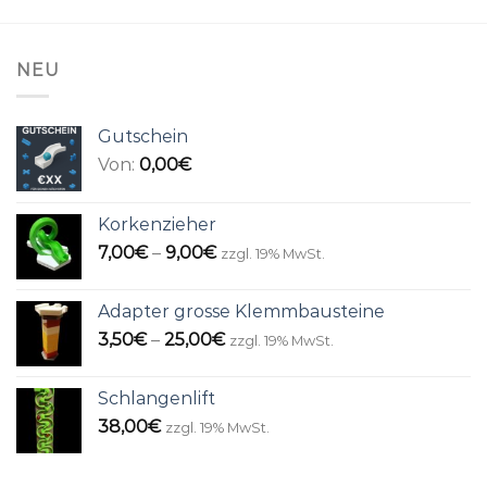
NEU
Gutschein
Von:
0,00
€
Korkenzieher
Preisspanne:
7,00
€
–
9,00
€
zzgl. 19% MwSt.
7,00€
bis
Adapter grosse Klemmbausteine
9,00€
Preisspanne:
3,50
€
–
25,00
€
zzgl. 19% MwSt.
3,50€
bis
Schlangenlift
25,00€
38,00
€
zzgl. 19% MwSt.