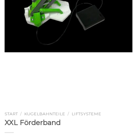
START
/
KUGELBAHNTEILE
/
LIFTSYSTEME
XXL Förderband