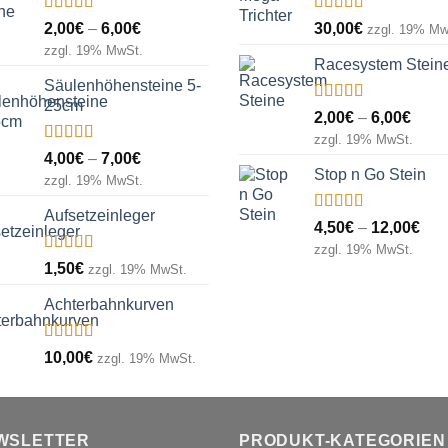
Bewertet
Bewertet
Preisspanne:
2,00
€
–
6,00
€
30,00
€
zzgl. 19% Mw
mit
5.00
von
mit
5.00
von
2,00€
zzgl. 19% MwSt.
5
5
Racesystem Stein
bis
Säulenhöhensteine 5-
6,00€
25cm
Bewertet
Prei
2,00
€
–
6,00
€
mit
5.00
von
2,00
zzgl. 19% MwSt.
5
Bewertet
Preisspanne:
4,00
€
–
7,00
€
bis
mit
5.00
von
Stop n Go Stein
4,00€
6,00
zzgl. 19% MwSt.
5
bis
Aufsetzeinleger
7,00€
Bewertet
Pre
4,50
€
–
12,00
€
mit
5.00
von
4,5
zzgl. 19% MwSt.
5
Bewertet
1,50
€
bis
zzgl. 19% MwSt.
mit
5.00
von
12,
5
Achterbahnkurven
Bewertet
10,00
€
zzgl. 19% MwSt.
mit
4.00
von 5
WSLETTER
PRODUKT-KATEGORIEN