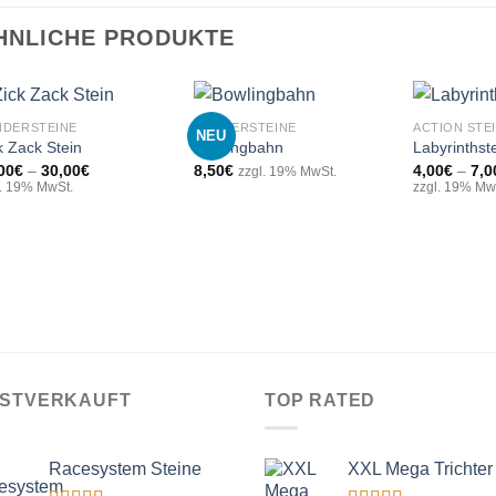
HNLICHE PRODUKTE
+
+
+
NDERSTEINE
SONDERSTEINE
ACTION STE
NEU
k Zack Stein
Bowlingbahn
Labyrinthst
Preisspanne:
00
€
–
30,00
€
8,50
€
4,00
€
–
7,0
zzgl. 19% MwSt.
Add to
Add to
11,00€
l. 19% MwSt.
zzgl. 19% Mw
wishlist
wishlist
bis
30,00€
ISTVERKAUFT
TOP RATED
Racesystem Steine
XXL Mega Trichter