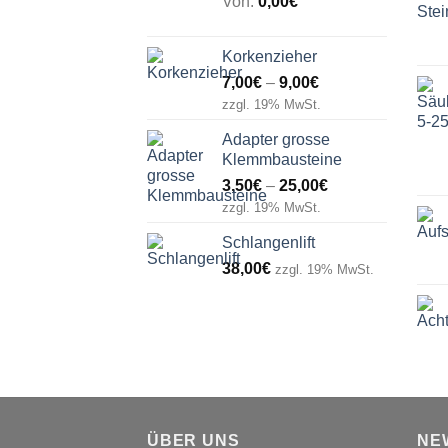
Von:
0,00
€
Korkenzieher
Preisspanne:
7,00
€
–
9,00
€
7,00€
zzgl. 19% MwSt.
bis
Adapter grosse
9,00€
Klemmbausteine
Preisspanne:
3,50
€
–
25,00
€
3,50€
zzgl. 19% MwSt.
bis
Schlangenlift
25,00€
38,00
€
zzgl. 19% MwSt.
ÜBER UNS
NE