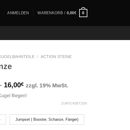
0
ANMELDEN
WARENKORB /
0,00
€
KUGELBAHNTEILE
/
ACTION STEINE
nze
Preisspanne:
–
16,00
€
zzgl. 19% MwSt.
4,00€
Kugel fliegen!
bis
ZURÜCKSETZEN
16,00€
e
Jumpset ( Booster, Schanze, Fänger)