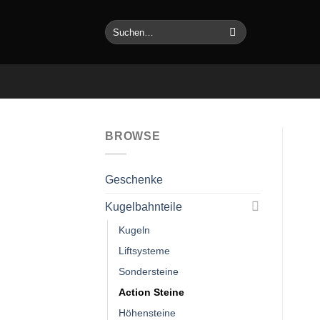
Zum
Inhalt
Suchen
nach:
springen
BROWSE
Geschenke
Kugelbahnteile
Kugeln
Liftsysteme
Sondersteine
Action Steine
Höhensteine