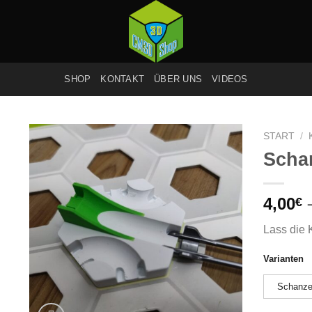
SHOP
KONTAKT
ÜBER UNS
VIDEOS
START
/
Scha
Add to
4,00
€
wishlist
Lass die 
Varianten
Schanz