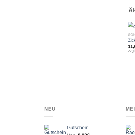
Ä
SO
Zic
11,
zzg
NEU
ME
Gutschein