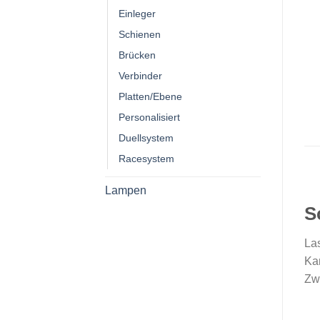
Einleger
Schienen
Brücken
Verbinder
Platten/Ebene
Personalisiert
Duellsystem
Racesystem
Lampen
S
Las
Ka
Zwe