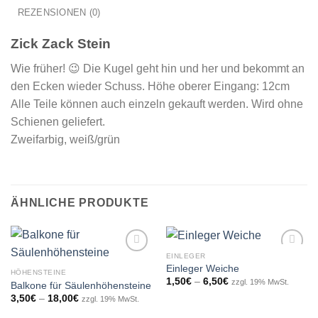
REZENSIONEN (0)
Zick Zack Stein
Wie früher! 😉 Die Kugel geht hin und her und bekommt an
den Ecken wieder Schuss. Höhe oberer Eingang: 12cm
Alle Teile können auch einzeln gekauft werden. Wird ohne
Schienen geliefert.
Zweifarbig, weiß/grün
ÄHNLICHE PRODUKTE
EINLEGER
Einleger Weiche
HÖHENSTEINE
Preisspanne:
1,50
€
–
6,50
€
zzgl. 19% MwSt.
Balkone für Säulenhöhensteine
Add to
Add to
1,50€
wishlist
wishlist
Preisspanne:
3,50
€
–
18,00
€
bis
zzgl. 19% MwSt.
3,50€
6,50€
bis