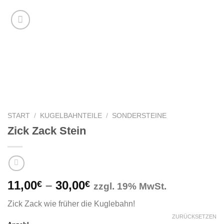
START
/
KUGELBAHNTEILE
/
SONDERSTEINE
Zick Zack Stein
Preisspanne:
11,00
–
30,00
€
€
zzgl. 19% MwSt.
11,00€
Zick Zack wie früher die Kuglebahn!
bis
ZURÜCKSETZEN
30,00€