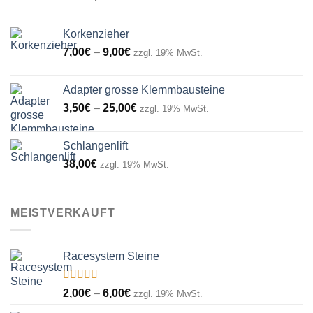
Korkenzieher
Preisspanne:
7,00
€
–
9,00
€
zzgl. 19% MwSt.
7,00€
bis
Adapter grosse Klemmbausteine
9,00€
Preisspanne:
3,50
€
–
25,00
€
zzgl. 19% MwSt.
3,50€
bis
Schlangenlift
25,00€
38,00
€
zzgl. 19% MwSt.
MEISTVERKAUFT
Racesystem Steine
Bewertet
Preisspanne:
2,00
€
–
6,00
€
zzgl. 19% MwSt.
mit
5.00
von
2,00€