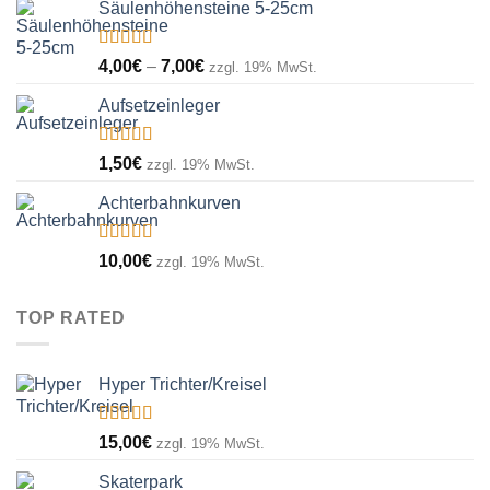
5
Säulenhöhensteine 5-25cm
bis
6,00€
Bewertet
Preisspanne:
4,00
€
–
7,00
€
zzgl. 19% MwSt.
mit
5.00
von
4,00€
5
Aufsetzeinleger
bis
7,00€
Bewertet
1,50
€
zzgl. 19% MwSt.
mit
5.00
von
5
Achterbahnkurven
Bewertet
10,00
€
zzgl. 19% MwSt.
mit
4.00
von 5
TOP RATED
Hyper Trichter/Kreisel
Bewertet
15,00
€
zzgl. 19% MwSt.
mit
5.00
von
5
Skaterpark