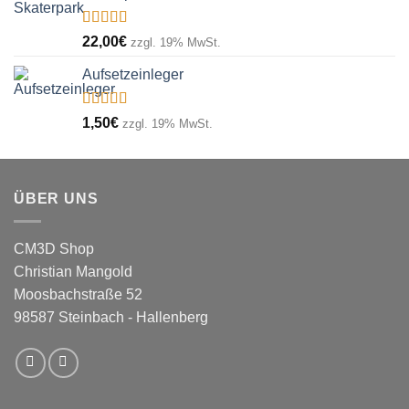
Bewertet
22,00
€
zzgl. 19% MwSt.
mit
5.00
von
5
Aufsetzeinleger
Bewertet
1,50
€
zzgl. 19% MwSt.
mit
5.00
von
5
ÜBER UNS
CM3D Shop
Christian Mangold
Moosbachstraße 52
98587 Steinbach - Hallenberg