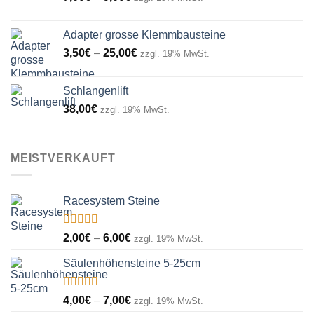
7,00€
bis
Adapter grosse Klemmbausteine
9,00€
Preisspanne:
3,50
€
–
25,00
€
zzgl. 19% MwSt.
3,50€
bis
Schlangenlift
25,00€
38,00
€
zzgl. 19% MwSt.
MEISTVERKAUFT
Racesystem Steine
Bewertet
Preisspanne:
2,00
€
–
6,00
€
zzgl. 19% MwSt.
mit
5.00
von
2,00€
5
Säulenhöhensteine 5-25cm
bis
6,00€
Bewertet
Preisspanne:
4,00
€
–
7,00
€
zzgl. 19% MwSt.
mit
5.00
von