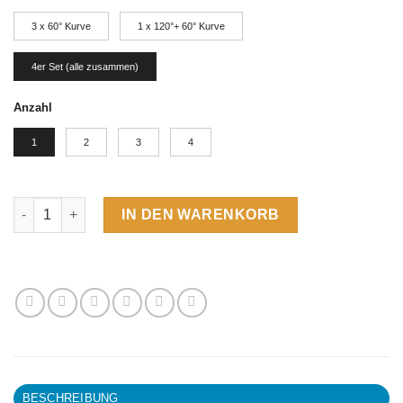
3 x 60° Kurve
1 x 120°+ 60° Kurve
4er Set (alle zusammen)
Anzahl
1
2
3
4
Highspeedkurven Menge
IN DEN WARENKORB
BESCHREIBUNG