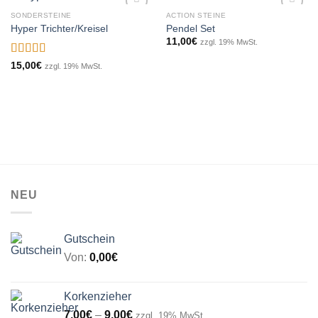
SONDERSTEINE
ACTION STEINE
Hyper Trichter/Kreisel
Pendel Set
11,00
€
zzgl. 19% MwSt.
Add to
Add to
wishlist
wishlist
Bewertet
15,00
€
zzgl. 19% MwSt.
mit
5.00
von
5
NEU
Gutschein
Von:
0,00
€
Korkenzieher
Preisspanne:
7,00
€
–
9,00
€
zzgl. 19% MwSt.