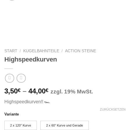
START
/
KUGELBAHNTEILE
/
ACTION STEINE
Highspeedkurven
Preisspanne:
3,50
–
44,00
€
€
zzgl. 19% MwSt.
3,50€
Highspeedkurven!! 🏎
bis
ZURÜCKSETZEN
44,00€
Variante
2 x 120° Kurve
2 x 60° Kurve und Gerade