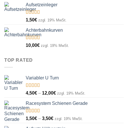
4,00€
5
Aufsetzeinleger
bis
7,00€
Bewertet
1,50
€
zzgl. 19% MwSt.
mit
5.00
von
5
Achterbahnkurven
Bewertet
10,00
€
zzgl. 19% MwSt.
mit
4.00
von 5
TOP RATED
Variabler U Turn
Bewertet
Preisspanne:
4,50
€
–
12,00
€
zzgl. 19% MwSt.
mit
5.00
von
4,50€
5
Racesystem Schienen Gerade
bis
12,00€
Bewertet
Preisspanne:
1,50
€
–
3,50
€
zzgl. 19% MwSt.
mit
5.00
von
1,50€
5