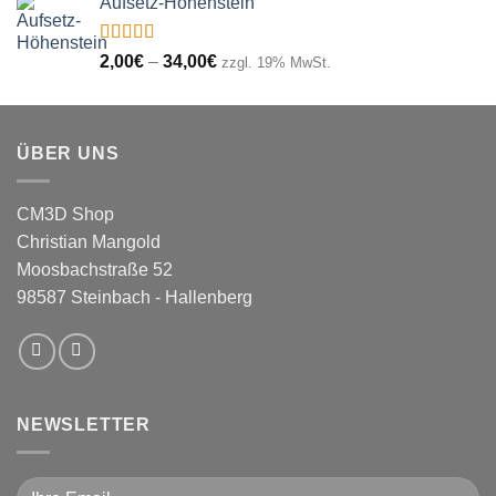
Aufsetz-Höhenstein
bis
3,50€
Bewertet
Preisspanne:
2,00
€
–
34,00
€
zzgl. 19% MwSt.
mit
5.00
von
2,00€
5
bis
34,00€
ÜBER UNS
CM3D Shop
Christian Mangold
Moosbachstraße 52
98587 Steinbach - Hallenberg
NEWSLETTER