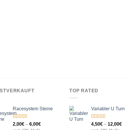
ISTVERKAUFT
TOP RATED
Racesystem Steine
Variabler U Turn
Bewertet
Bewertet
Preisspanne:
Pre
2,00
€
–
6,00
€
4,50
€
–
12,00
€
mit
5.00
von
mit
5.00
von
2,00€
4,5