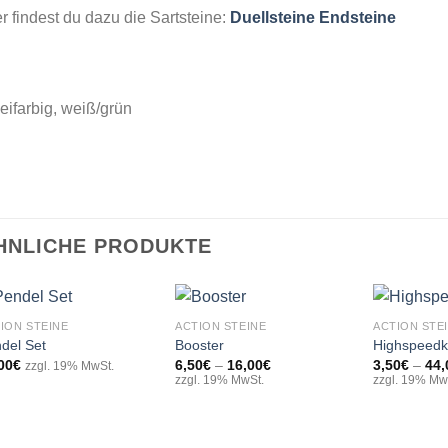
r findest du dazu die Sartsteine:
Duellsteine Endsteine
ifarbig, weiß/grün
HNLICHE PRODUKTE
+
+
+
ION STEINE
ACTION STEINE
ACTION STE
del Set
Booster
Highspeedk
Preisspanne:
00
€
6,50
€
–
16,00
€
3,50
€
–
44,
zzgl. 19% MwSt.
Add to
Add to
6,50€
zzgl. 19% MwSt.
zzgl. 19% Mw
wishlist
wishlist
bis
16,00€