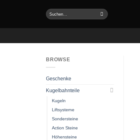
Zum
Inhalt
Suchen
nach:
springen
BROWSE
Geschenke
Kugelbahnteile
Kugeln
Liftsysteme
Sondersteine
Action Steine
Höhensteine