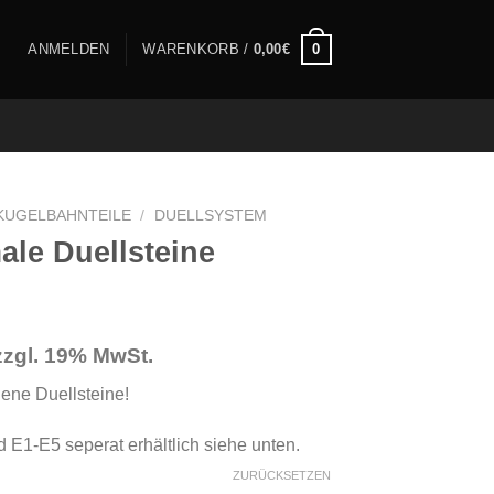
0
ANMELDEN
WARENKORB /
0,00
€
KUGELBAHNTEILE
/
DUELLSYSTEM
le Duellsteine
zzgl. 19% MwSt.
on
d
ene Duellsteine!
wertung
 E1-E5 seperat erhältlich siehe unten.
ZURÜCKSETZEN