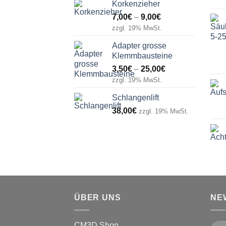
Korkenzieher
Preisspanne:
7,00
€
–
9,00
€
7,00€
zzgl. 19% MwSt.
bis
Adapter grosse
9,00€
Klemmbausteine
Preisspanne:
3,50
€
–
25,00
€
3,50€
zzgl. 19% MwSt.
bis
Schlangenlift
25,00€
38,00
€
zzgl. 19% MwSt.
ÜBER UNS
NE
CM3D Shop