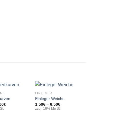
+
INE
EINLEGER
urven
Einleger Weiche
Preisspanne:
Preisspanne:
00
€
1,50
€
–
6,50
€
Add to
Add to
3,50€
1,50€
St.
zzgl. 19% MwSt.
wishlist
wishlist
bis
bis
44,00€
6,50€