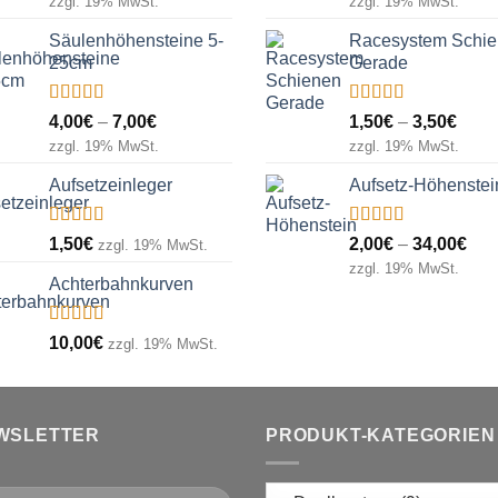
zzgl. 19% MwSt.
zzgl. 19% MwSt.
5
5
bis
bis
Säulenhöhensteine 5-
Racesystem Schi
6,00€
12,
25cm
Gerade
Bewertet
Bewertet
Preisspanne:
Prei
4,00
€
–
7,00
€
1,50
€
–
3,50
€
mit
5.00
von
mit
5.00
von
4,00€
1,50
zzgl. 19% MwSt.
zzgl. 19% MwSt.
5
5
bis
bis
Aufsetzeinleger
Aufsetz-Höhenstei
7,00€
3,50
Bewertet
Bewertet
Pre
1,50
€
2,00
€
–
34,00
€
zzgl. 19% MwSt.
mit
5.00
von
mit
5.00
von
2,0
zzgl. 19% MwSt.
5
5
Achterbahnkurven
bis
34,
Bewertet
10,00
€
zzgl. 19% MwSt.
mit
4.00
von 5
WSLETTER
PRODUKT-KATEGORIEN