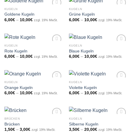
KUGELN
KUGELN
Goldene Kugeln
Grüne Kugeln
Preisspanne:
Preisspanne:
6,00
€
–
10,00
€
6,00
€
–
10,00
€
zzgl. 19% MwSt.
zzgl. 19% MwSt.
Add to
Add to
6,00€
6,00€
wishlist
wishlist
bis
bis
10,00€
10,00€
KUGELN
KUGELN
Rote Kugeln
Blaue Kugeln
Preisspanne:
Preisspanne:
6,00
€
–
10,00
€
6,00
€
–
10,00
€
zzgl. 19% MwSt.
zzgl. 19% MwSt.
Add to
Add to
6,00€
6,00€
wishlist
wishlist
bis
bis
10,00€
10,00€
KUGELN
KUGELN
Orange Kugeln
Violette Kugeln
Preisspanne:
Preisspanne:
6,00
€
–
10,00
€
6,00
€
–
10,00
€
zzgl. 19% MwSt.
zzgl. 19% MwSt.
Add to
Add to
6,00€
6,00€
wishlist
wishlist
bis
bis
10,00€
10,00€
BRÜCKEN
KUGELN
Brücken
Silberne Kugeln
Preisspanne:
Preisspanne:
1,50
€
–
3,00
€
3,50
€
–
20,00
€
zzgl. 19% MwSt.
zzgl. 19% MwSt.
Add to
Add to