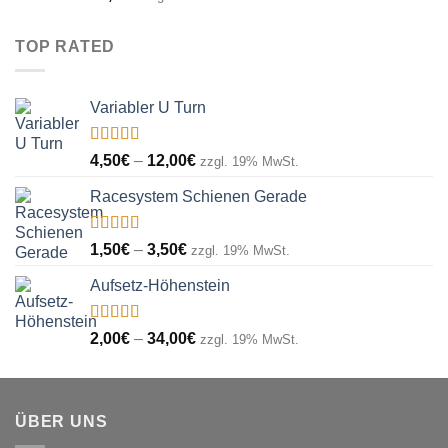
mit
4.00
von 5
TOP RATED
Variabler U Turn
Bewertet
Preisspanne:
4,50
€
–
12,00
€
zzgl. 19% MwSt.
mit
5.00
von
4,50€
5
Racesystem Schienen Gerade
bis
12,00€
Bewertet
Preisspanne:
1,50
€
–
3,50
€
zzgl. 19% MwSt.
mit
5.00
von
1,50€
5
Aufsetz-Höhenstein
bis
3,50€
Bewertet
Preisspanne:
2,00
€
–
34,00
€
zzgl. 19% MwSt.
mit
5.00
von
2,00€
5
bis
34,00€
ÜBER UNS