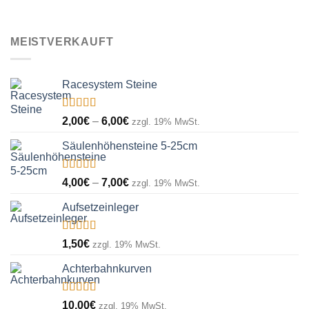
MEISTVERKAUFT
Racesystem Steine
Bewertet
Preisspanne:
2,00
€
–
6,00
€
zzgl. 19% MwSt.
mit
5.00
von
2,00€
5
Säulenhöhensteine 5-25cm
bis
6,00€
Bewertet
Preisspanne:
4,00
€
–
7,00
€
zzgl. 19% MwSt.
mit
5.00
von
4,00€
5
Aufsetzeinleger
bis
7,00€
Bewertet
1,50
€
zzgl. 19% MwSt.
mit
5.00
von
5
Achterbahnkurven
Bewertet
10,00
€
zzgl. 19% MwSt.