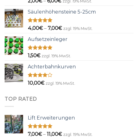
Preisspanne:
2,00
€
–
6,00
€
zzgl. 19% MwSt.
mit
5.00
2,00€
von 5
Säulenhöhensteine 5-25cm
bis
6,00€
Bewertet
Preisspanne:
4,00
€
–
7,00
€
zzgl. 19% MwSt.
mit
5.00
4,00€
von 5
Aufsetzeinleger
bis
7,00€
Bewertet
1,50
€
zzgl. 19% MwSt.
mit
5.00
von 5
Achterbahnkurven
Bewertet
10,00
€
zzgl. 19% MwSt.
mit
4.00
von 5
TOP RATED
Lift Erweiterungen
Bewertet
Preisspanne:
7,00
€
–
11,00
€
zzgl. 19% MwSt.