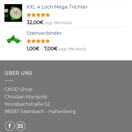
mit
5.00
7,00€
von 5
XXL 4 Loch Mega Trichter
bis
11,00€
Bewertet
32,00
€
zzgl. 19% MwSt.
mit
5.00
von 5
Steinverbinder
Bewertet
Preisspanne:
1,00
€
–
7,00
€
zzgl. 19% MwSt.
mit
5.00
1,00€
von 5
bis
7,00€
ÜBER UNS
CM3D Shop
Christian Mangold
Moosbachstraße 52
98587 Steinbach - Hallenberg