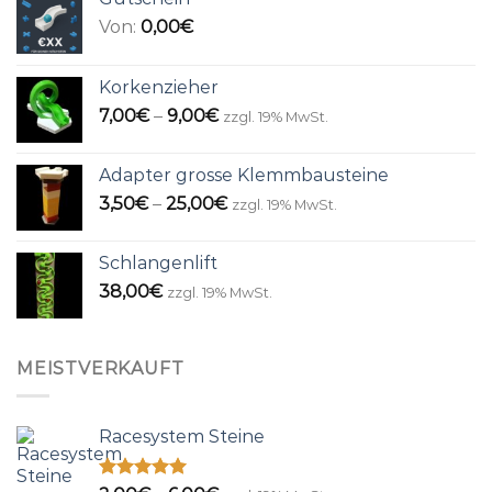
Von:
0,00
€
Korkenzieher
Preisspanne:
7,00
€
–
9,00
€
zzgl. 19% MwSt.
7,00€
bis
Adapter grosse Klemmbausteine
9,00€
Preisspanne:
3,50
€
–
25,00
€
zzgl. 19% MwSt.
3,50€
bis
Schlangenlift
25,00€
38,00
€
zzgl. 19% MwSt.
MEISTVERKAUFT
Racesystem Steine
Bewertet